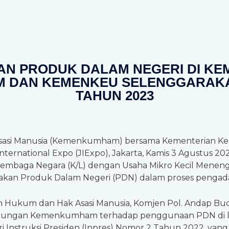
N PRODUK DALAM NEGERI DI KE
 DAN KEMENKEU SELENGGARAKAN 
TAHUN 2023
Asasi Manusia (Kemenkumham) bersama Kementerian 
 International Expo (JIExpo), Jakarta, Kamis 3 Agustus 
Lembaga Negara (K/L) dengan Usaha Mikro Kecil Menen
n Produk Dalam Negeri (PDN) dalam proses pengadaa
 Hukum dan Hak Asasi Manusia, Komjen Pol. Andap Budh
dukungan Kemenkumham terhadap penggunaan PDN di 
ari Instruksi Presiden (Inpres) Nomor 2 Tahun 2022, y